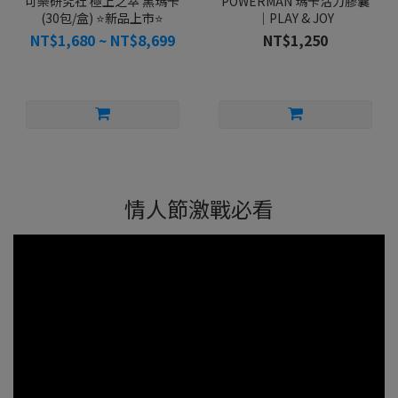
可樂研究社 極上之萃 黑瑪卡
POWERMAN 瑪卡活力膠囊
(30包/盒) ⭐️新品上市⭐️
｜PLAY & JOY
NT$1,680 ~ NT$8,699
NT$1,250
情人節激戰必看