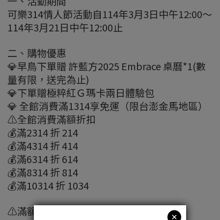
一、活動期間
可樂314情人節活動自114年3月3日中午12:00～
114年3月21日中午12:00止
二、購物優惠
💎早鳥下單贈 許藍方2025 Embrace 桌曆*1(數
量有限，送完為止)
💎下單贈極粹紅Ｇ瑪卡兩日體驗包
💎 全館消費滿1314享免運（限台澎金馬地區）
⚠️全館消費滿額折扣
💰滿2314 折 214
💰滿4314 折 414
💰滿6314 折 614
💰滿8314 折 814
💰滿10314 折 1034
⚠️滿額贈頂級好禮(*依付款金額計算)