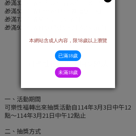
🎁滿3314 贈 杜蕾斯綜合裝衛生套6入*1
🎁滿5314 贈 Power Man 養護旅行組*1
🎁滿7314 贈 威士忌口交液*1
🎁滿9314 贈 Max+熱感潤滑液250ml*1
可樂性福轉出來抽獎辦法
一、活動期間
可樂性福轉出來抽獎活動自114年3月3日中午12
點～114年3月21日中午12點止
二、抽獎方式