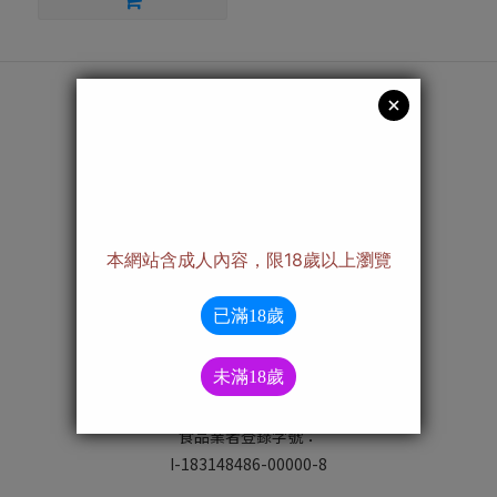
About us
/ 關於 我們 /
可樂研究社
樂信創意股份有限公司
統編：83148486
600 嘉義市西區北港路740號
合作邀請：colaresearchclub@gmail.com
客服信箱service@colaresearchclub.com
嘉市藥販字第MD6222000973號
食品業者登錄字號：
I-183148486-00000-8