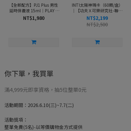
【全新配方】PJ1 Plus 男性
INTI太陽神瑪卡（60顆/盒）
延時保養液 15ml｜PLAY &
｜【功夫Ｘ可樂研究社-聯名
JOY
合作】
NT$1,980
NT$2,199
NT$2,500
你下單，我買單
滿4,999元即享資格，抽5位整單0元
活動期間：2026.6.10(三)~7.7(二)
活動獎項：
整單免費(5名)-以等價購物金方式提供