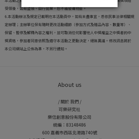
本活動之獎品以購物金為準，中獎人不得要求轉讓或折換成現金。中獎獎項經
受領後，如有盜領、自行拋棄，恕不補發購物金。
6.本活動辦法及規定已載明在本活動頁中，如有未盡事宜，悉依民事法律相關規
定辦理；主辦單位保有隨時更改活動細節（參加方式及贈品內容、數量等）、
保留、暫停及解釋內容之權利，並可取消任何影響他人中獎權益之中獎者的中
獎資格，參加者同意依照及遵守本活動之更動決定，絕無異議。修改訊息將於
本公司網站上公佈為準，不另行通知。
About us
/ 關於 我們 /
可樂研究社
樂信創意股份有限公司
統編：83148486
600 嘉義市西區北港路740號