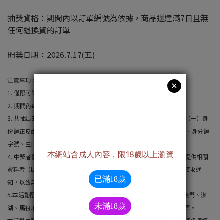
抽獎資格：期間內以訂單編號為依據，商品送達滿7日且無
任何退換貨的訂單
開獎日期：2026.7.17(五)
注意事項：
1. 僅限可樂研究社品牌官網訂單
2. 期間內每張訂單滿額即可參加抽獎，一人不限次數
3. 共抽出五名得獎者，中獎者需提供以下資料，以利完成領獎作業：（一）身
份證正反面影本乙份 （二）中獎確認書：個人資料填寫（包含：姓名、身分證
字號、生日、聯絡資訊、戶籍地址、扣繳憑單郵寄地址及領取人親簽）
4. 中獎者需於指定期間內提供完整兌獎所需資料，若未在指定期間內提供相關
資料者（因聯絡資料填寫不全、不實，或因中獎者未查看、設定關閉接收通
知，以致無法順利收到訊息者），皆視同放棄中獎資格。
5.本活動限具有中華民國國民身分之國民參加，且僅限設籍於台灣、金門、澎
湖、馬祖地區者參加，贈品寄送地址僅限台灣、金門、澎湖、馬祖地區。