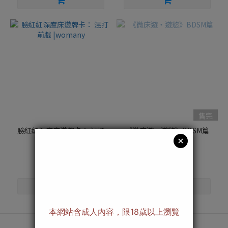
售完
臉紅紅深度床遊牌卡： 混打
《微床遊・遊慾》BDSM篇
前戲 |womany
NT$890
NT$950