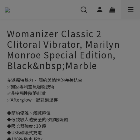
Womanizer Classic 2
Clitoral Vibrator, Marilyn
Monroe Special Edition,
Black&nbsp;Marble
充滿獨特魅力、 簡約與愉悅的完美結合
✅獨家專利空氣吸啜技術
✅非接觸性陰蒂刺激
✅Afterglow一鍵餘韻溫存
◆簡約優雅、觸感極佳
◆低致敏人體安全的矽膠吸吮頭
◆吸吮器強度 : 10 段
◆USB磁吸式充電
◆100% 防水 IPX7