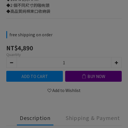
◆2 個不同尺寸的吸吮頭
◆高品質純棉束口收納袋
free shipping on order
NT$4,890
Quantity
ADD TO CART
BUY NOW
Add to Wishlist
Description
Shipping & Payment