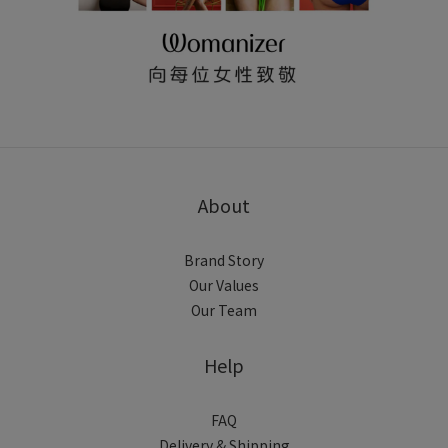
About
Brand Story
Our Values
Our Team
Help
FAQ
Delivery & Shipping