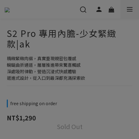
S2 Pro 專用內膽-少女緊緻
款|ak
精緻緊緻肉褶，真實重現親密包覆感
蜿蜒曲折通道，層層推進帶來驚喜觸感
深處吸附律動，營造沉浸式快感體驗
遞進式設計，從入口到最深都充滿探索欲
free shipping on order
NT$1,290
Sold Out