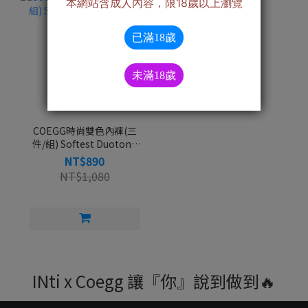
COEGG時尚雙色內褲(三
件/組) Softest Duotone
Box
NT$890
NT$1,080
INti x Coegg 讓『你』說到做到🔥