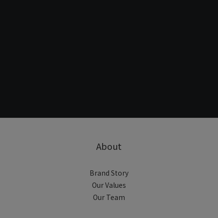
About
Brand Story
Our Values
Our Team