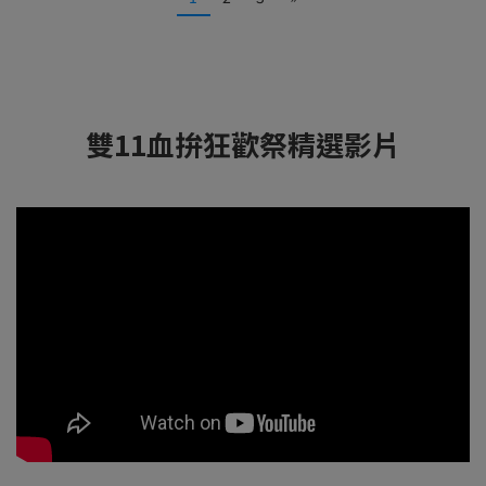
雙11血拚狂歡祭精選影片