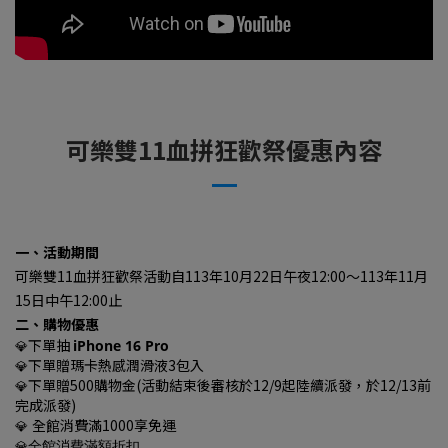
可樂雙11血拼狂歡祭優惠內容
一、活動期間
可樂雙11血拼狂歡祭活動自113年10月22日午夜12:00～113年11月
15日中午12:00止
二、購物優惠
下單抽
iPhone 16 Pro
💎
下單贈瑪卡熱感潤滑液3包入
💎
下單贈
500購物金(活動結束後審核於12/9起陸續派發，於12/13前
💎
完成派發)
全館消費滿1000享免運
💎
💎
全館消費滿額折扣