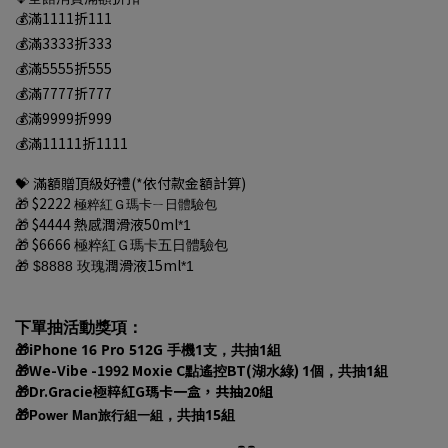
💰滿1111折111
💰滿3333折333
💰滿5555折555
💰滿7777折777
💰滿9999折999
💰滿11111折1111
💝
滿額贈頂級好禮(*依付款金額計算)
$2222
🎁
極粹紅Ｇ瑪卡ㄧ日體驗包
$4444 熱感潤滑液50
ml
*1
🎁
$6666
🎁
極粹紅Ｇ瑪卡五日體驗包
潤滑液15ml
$8888 玫瑰
*1
🎁
下單抽活動獎項：
iPhone 16 Pro 512G 手機1支，共抽1組
🎁
We-Vibe -1992 Moxie C
BT(
)
1個，共抽1組
🎁
點遙控
湖水綠
Dr.Gracie極粹紅G瑪卡一盒，共抽20組
🎁
Power Man旅行組一組
，共抽15組
🎁