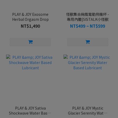
PLAY & JOY Exosome
怪獸集合絢風電動飛機杯 -
Herbal Orgasm Drop
專用內膽|SISTALK小怪獸
NT$1,490
NT$499 ~ NT$599
PLAY & JOY Sativa
PLAY & JOY Mystic
Shockwave Water Based
Glacier Serenity Water