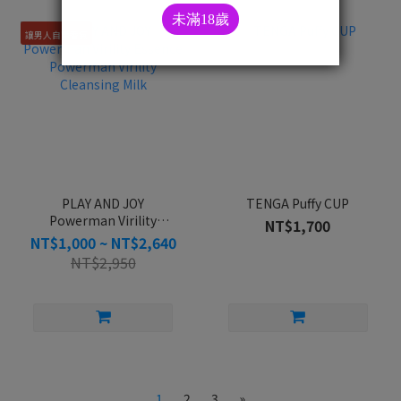
讓男人自帶香氣
PLAY AND JOY
TENGA Puffy CUP
Powerman Virility
NT$1,700
Essence Powerman
NT$1,000 ~ NT$2,640
Virility Cleansing Milk
NT$2,950
1
2
3
»