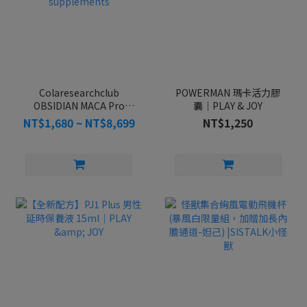
Colaresearchclub
POWERMAN 瑪卡活力膠
OBSIDIAN MACA Pro
囊｜PLAY & JOY
powder nutritional
NT$1,680 ~ NT$8,699
NT$1,250
supplements