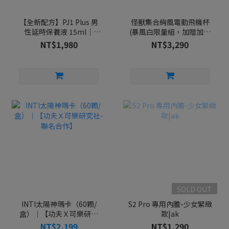
【全新配方】PJ1 Plus 男
怪獸集合絢風電動飛機杯
性延時保養液 15ml｜
(暴風白限量組，加贈加長
PLAY & JOY
內膽通道-妲己) |SISTALK
NT$1,980
NT$3,290
小怪獸
SOLD OUT
INTI太陽神瑪卡（60顆/
S2 Pro 專用內膽-少女緊緻
盒）｜【功夫Ｘ可樂研究
款|ak
社-聯名合作】
NT$2,199
NT$1,290