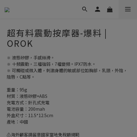
超有料震動按摩器-爆料 |
OROK
🔆 液態矽膠，手感絲滑。
🔆 十頻震動，三檔強弱，7檔變頻。IPX7防水。
🔆 可觸碰或微入體，刺激身體的敏感部位如胸部，乳頭，外陰，
陰唇，C點等。
重量：95g
材質：液態矽膠+ABS
充電方式：針孔式充電
電池容量：200mah
外盒尺寸：11.5*12.5cm
產地：中國
⚠️海外顧客請留意國家當地免稅額規範