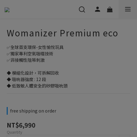
Womanizer Premium eco
✅全球首支環保-女性愉悅玩具
✅獨家專利空氣吸啜技術
✅非接觸性陰蒂刺激
◆ 模組化設計，可拆解回收
◆ 吸吮器強度 : 12 段
◆ 低致敏人體安全的矽膠吸吮頭
free shipping on order
NT$6,990
Quantity