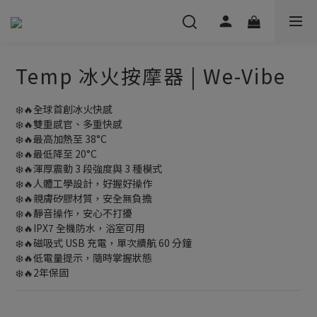
Temp 冰火按摩器 | We-Vibe
❄️🔥全球首創冰火快感
❄️🔥雙重感官、多重快感
❄️🔥最高加熱至 38°C
❄️🔥最低降至 20°C
❄️🔥渾厚震動 3 段強度與 3 種模式
❄️🔥人體工學設計，好握好操作
❄️🔥親膚矽膠材質，安全無負擔
❄️🔥靜音操作，安心不打擾
❄️🔥IPX7 全機防水，浴室可用
❄️🔥磁吸式 USB 充電，單次續航 60 分鐘
❄️🔥低電量提示，隨時掌握狀態
❄️🔥2年保固