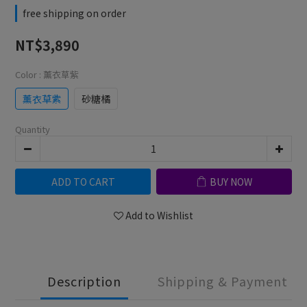
free shipping on order
NT$3,890
Color
: 薰衣草紫
薰衣草紫
砂糖橘
Quantity
ADD TO CART
BUY NOW
Add to Wishlist
Description
Shipping & Payment