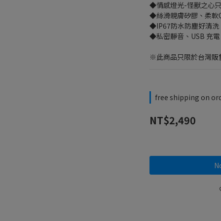
◆情感燈光-怪獸之心
◆絲滑親膚矽膠、柔軟
◆IP67防水防塵好清洗
◆私密靜音、USB 充電
※此商品只限於台灣販
free shipping on or
NT$2,490
No