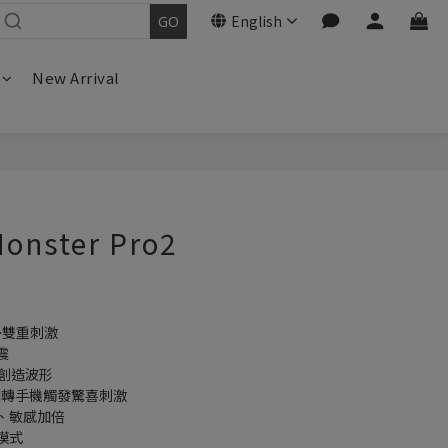
English
New Arrival
Monster Pro2
外雙重刺激
震
限創造波形
翻轉手機觸發驚喜刺激
、敏感加倍
模式