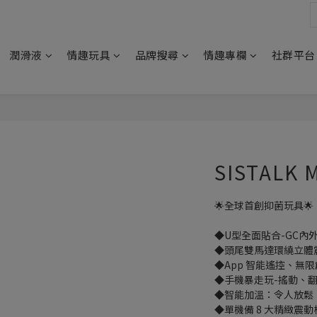
潤滑液
情趣玩具
品牌搜尋
情趣專欄
社群平台
SISTALK 
🌟全球首創抑菌玩具🌟
◆U型全面貼合-GC內
◆頭尾雙馬達環繞立體
◆App 智能遙控、無
◆手機暴走玩-搖動、
◆智能加溫：令人放鬆
◆單機備 8 大精緻震動