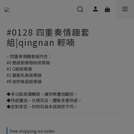
#0128 四重奏情趣套
組|qingnan 輕喃
✅四重奏情趣套組內含：
#0 壓感脈衝吸吮按摩器
#1 G點按摩器
#2 震動乳房按摩器
#8 迷你後庭按摩器
◆多功能高潮觸發，讓快樂疊加翻倍。
◆快感疊加，花樣玩法，體驗多重快感。
◆定制享受，你的玩具本該與眾不同。
free shipping on order