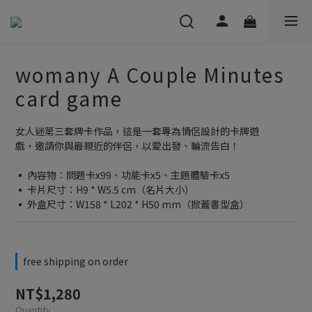
womany A Couple Minutes
card game
女人迷第三套牌卡作品，這是一套專為情侶設計的卡牌遊
戲，邀請你與最親近的伴侶，以愛出發、輪流告白！
▪︎ 內容物：問題卡x99、功能卡x5、主題體驗卡x5
▪︎ 卡片尺寸：H9 * W5.5 cm（名片大小）
▪︎ 外盒尺寸：W158 * L202 * H50 mm（掀蓋書型盒）
free shipping on order
NT$1,280
Quantity