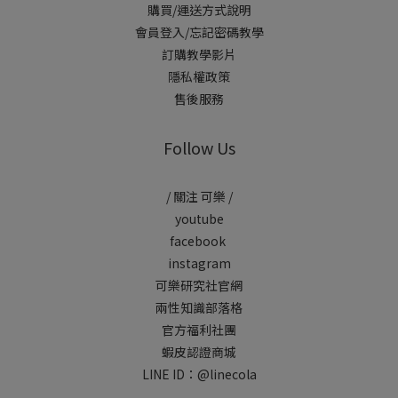
購買/運送方式說明
會員登入/忘記密碼教學
訂購教學影片
隱私權政策
售後服務
Follow Us
/ 關注 可樂 /
youtube
facebook
instagram
可樂研究社官網
兩性知識部落格
官方福利社團
蝦皮認證商城
LINE ID：
@linecola