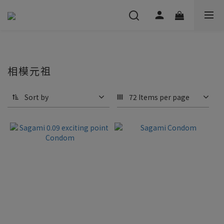
相模元祖
Sort by
72 Items per page