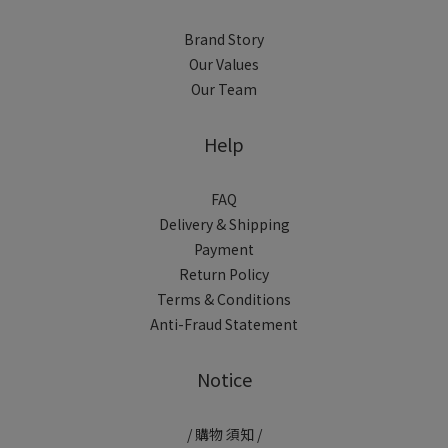
Brand Story
Our Values
Our Team
Help
FAQ
Delivery & Shipping
Payment
Return Policy
Terms & Conditions
Anti-Fraud Statement
Notice
/ 購物 須知 /