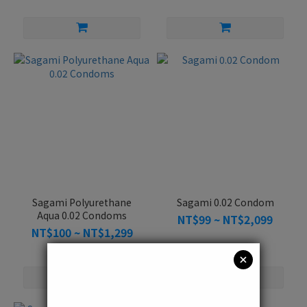
Sagami Polyurethane
Sagami 0.02 Condom
Aqua 0.02 Condoms
NT$99 ~ NT$2,099
NT$100 ~ NT$1,299