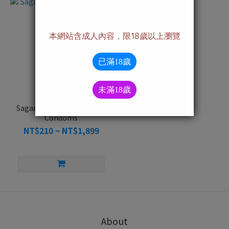
Sagami Polyurethane 0.01
Condoms
NT$210 ~ NT$1,899
About