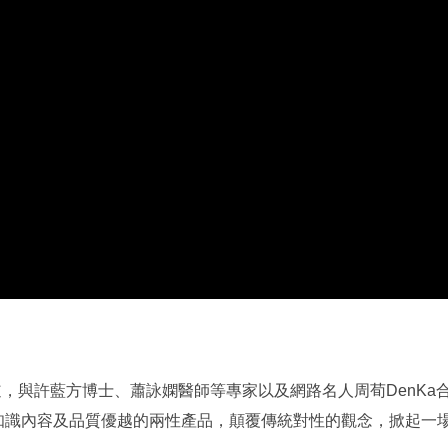
頻道，與許藍方博士、蕭詠嫻醫師等專家以及網路名人周荀DenKa
知識內容及品質優越的兩性產品，顛覆傳統對性的觀念，掀起一