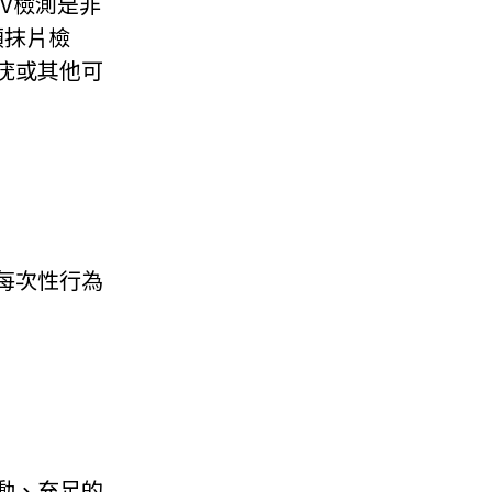
PV檢測是非
頸抹片檢
疣或其他可
每次性行為
動、充足的