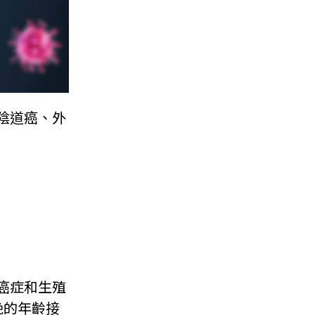
陰道癌、外
癌症和生殖
晚的年齡接