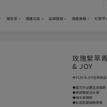
潤滑液
情趣玩具
品牌搜尋
情趣專欄
社群平
玫瑰緊萃青春
& JOY
🌟PLAY & JOY全新商品
◆靈芝外泌體生技精華
◆玻尿酸賦活水潤 
◆橡木果精華
◆私密肌膚細緻柔嫩