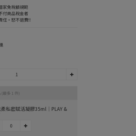
在國家免稅額規範
不付商品稅金者
任。怒不退費‼️
運
品
(最多 1 件)
柔私密賦活凝膠35ml｜PLAY &
Y