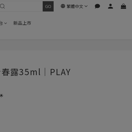
繁體中文
台
新品上市
立即購買
露35ml｜PLAY
🌟