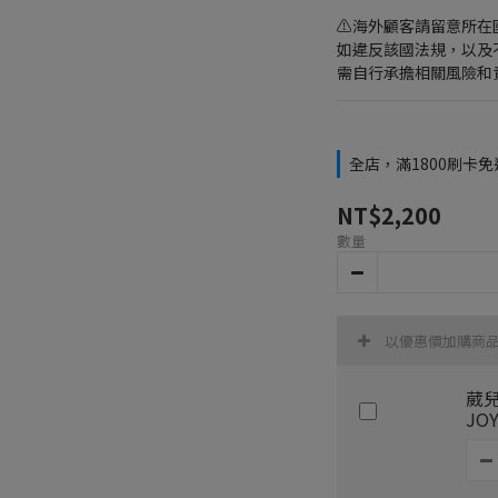
⚠️海外顧客請留意所
如違反該國法規，以及
需自行承擔相關風險和責
全店，滿1800刷卡免
NT$2,200
數量
以優惠價加購商
葳兒
JO