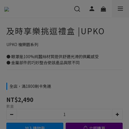
及時享樂挑逗禮盒 |UPKO
UPKO 複樂園系列 
● 眼罩是100%純蠶絲材質提供舒適光滑的佩戴感受
● 金屬部件的巧妙整合使該產品與眾不同
全店，滿1800刷卡免運
NT$2,490
數量
加入購物車
立即購買