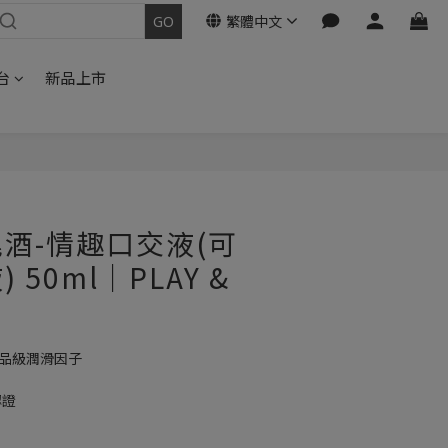
繁體中文
台
新品上市
立即購買
酒-情趣口交液(可
 50ml｜PLAY &
食品級潤滑因子
認證