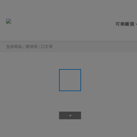
可樂嚴選
全部商品
/
潤滑液
/
口交液