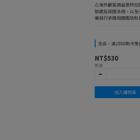
⚠️海外顧客請留意所
如違反該國法規，以及
需自行承擔相關風險和責
全店，滿1800刷卡免
NT$530
數量
加入購物車