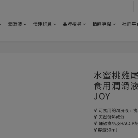
潤滑液
情趣玩具
品牌搜尋
情趣專欄
社群平
水蜜桃雞尾
食用潤滑液)
JOY
🍹 可食用的潤滑液，
🍹 天然發熱成分
🍹 通過食品及HACCP
🍹容量50ml