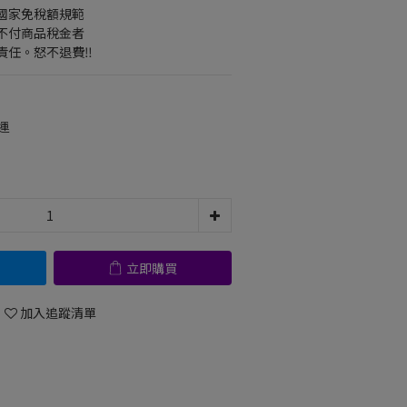
在國家免稅額規範
不付商品稅金者
任。怒不退費‼️
運
立即購買
加入追蹤清單