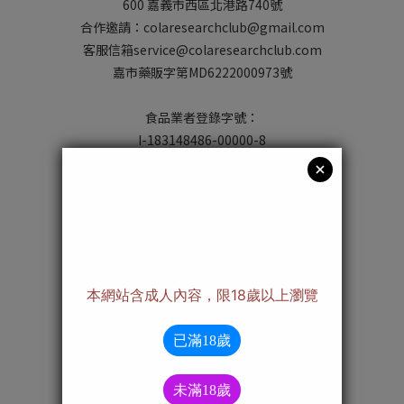
600 嘉義市西區北港路740號
合作邀請：colaresearchclub@gmail.com
客服信箱service@colaresearchclub.com
嘉市藥販字第MD6222000973號
食品業者登錄字號：
I-183148486-00000-8
Contact us
/ 聯 絡 我 們 /
08:00-12:00、13:00-17:00
(六日及國定假日為休息時間)
訂購/客服專線：05-2270069
亦可使用目錄「聯絡我們」功能
私訊Facebook粉專小編
Notice