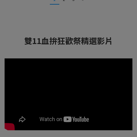
雙11血拚狂歡祭精選影片