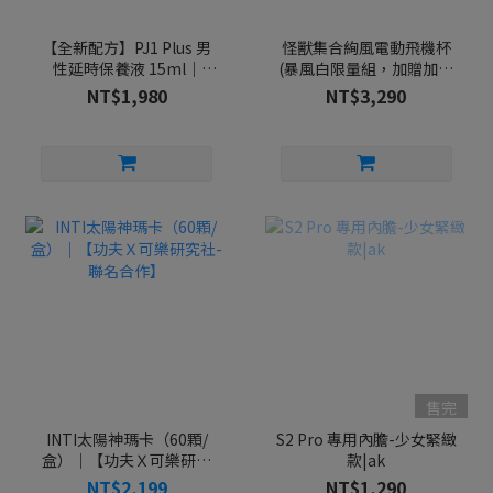
【全新配方】PJ1 Plus 男
怪獸集合絢風電動飛機杯
性延時保養液 15ml｜
(暴風白限量組，加贈加長
PLAY & JOY
內膽通道-妲己) |SISTALK
NT$1,980
NT$3,290
小怪獸
售完
INTI太陽神瑪卡（60顆/
S2 Pro 專用內膽-少女緊緻
盒）｜【功夫Ｘ可樂研究
款|ak
社-聯名合作】
NT$2,199
NT$1,290