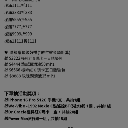
💰滿1111折111
💰滿3333折333
💰滿5555折555
💰滿7777折777
💰滿9999折999
💰滿11111折1111
💝
滿額贈頂級好禮(*依付款金額計算)
$2222
🎁
極粹紅Ｇ瑪卡ㄧ日體驗包
$4444 熱感潤滑液50
ml
*1
🎁
$6666
🎁
極粹紅Ｇ瑪卡五日體驗包
潤滑液15ml
$8888 玫瑰
*1
🎁
下單抽活動獎項：
iPhone 16 Pro 512G 手機1支，共抽1組
🎁
We-Vibe -1992 Moxie C
BT(
)
1個，共抽1組
🎁
點遙控
湖水綠
Dr.Gracie極粹紅G瑪卡一盒，共抽20組
🎁
Power Man旅行組一組
，共抽15組
🎁