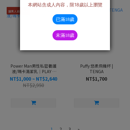
讓男人自帶香氣
Power Man男性私密養護
Puffy 悠柔飛機杯 |
液/瑪卡清潔乳｜PLAY &
TENGA
JOY
NT$1,000 ~ NT$2,640
NT$1,700
NT$2,950
1
2
3
»