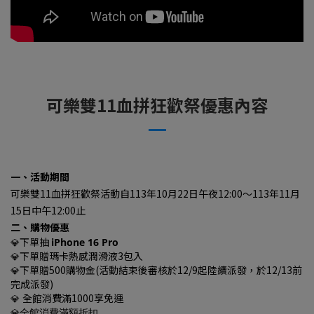
可樂雙11血拼狂歡祭優惠內容
一、活動期間
可樂雙11血拼狂歡祭活動自113年10月22日午夜12:00～113年11月
15日中午12:00止
二、購物優惠
下單抽
iPhone 16 Pro
💎
下單贈瑪卡熱感潤滑液3包入
💎
下單贈
500購物金(活動結束後審核於12/9起陸續派發，於12/13前
💎
完成派發)
全館消費滿1000享免運
💎
💎
全館消費滿額折扣